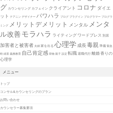
グ
コロナ
クライアント
ダイエ
カウンセリング
カフェイン
パワハラ
ット
テアニン
デザイナー
ブログ
プラグイン
プログラマー
プログラ
メンタ
メリットデメリット
メンタル
ミング
モラハラ
ル改善
ライティング
ワードプレス
別居
心理学
毒親
加害者と被害者
成長
家を出る
準備
夫婦
緊急
自己肯定感
転職
離婚
香りの
退職代行
時
緑茶
義務教育
荷物
親子
設定
心理学
メニュー
トップ
コンサル&カウンセリングのプラン
お問い合わせ
カウンセラー募集要項