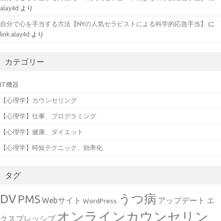
alay4d
より
自分で心を手当する方法【NYの人気セラピストによる科学的応急手当】
に
link alay4d
より
カテゴリー
IT機器
【心理学】カウンセリング
【心理学】仕事、プログラミング
【心理学】健康、ダイエット
【心理学】時短テクニック、効率化
タグ
DV
うつ病
PMS
Webサイト
アップデート
エ
WordPress
オンラインカウンセリン
クスプレッシブ