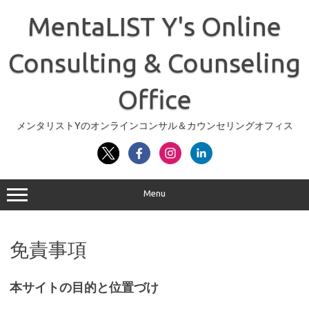
コ
ン
MentaLIST Y's Online
テ
ン
ツ
へ
Consulting & Counseling
ス
キ
ッ
Office
プ
メンタリストYのオンラインコンサル＆カウンセリングオフィス
Menu
免責事項
本サイトの目的と位置づけ