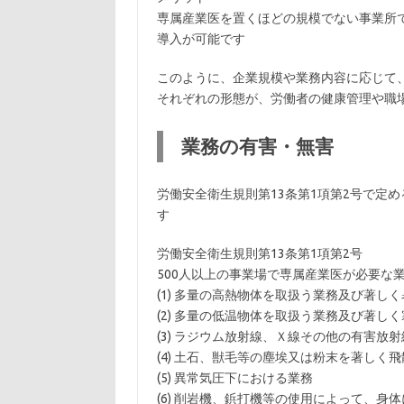
専属産業医を置くほどの規模でない事業所
導入が可能です
このように、企業規模や業務内容に応じて
それぞれの形態が、労働者の健康管理や職
業務の有害・無害
労働安全衛生規則第13条第1項第2号で定
す
労働安全衛生規則第13条第1項第2号
500人以上の事業場で専属産業医が必要な
(1) 多量の高熱物体を取扱う業務及び著し
(2) 多量の低温物体を取扱う業務及び著し
(3) ラジウム放射線、Ｘ線その他の有害放
(4) 土石、獣毛等の塵埃又は粉末を著しく
(5) 異常気圧下における業務
(6) 削岩機、鋲打機等の使用によって、身