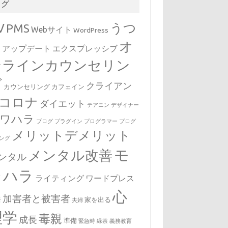
タグ
V
うつ
PMS
Webサイト
WordPress
オ
病
アップデート
エクスプレッシブ
ンラインカウンセリン
グ
クライアン
カウンセリング
カフェイン
コロナ
ダイエット
テアニン
デザイナー
ワハラ
ブログ
プラグイン
プログラマー
プログ
メリットデメリット
ング
モ
メンタル改善
ンタル
ラハラ
ライティング
ワードプレス
心
加害者と被害者
居
家を出る
夫婦
理学
毒親
成長
準備
緊急時
緑茶
義務教育