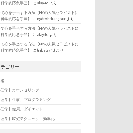
る科学的応急手当】
に
alay4d
より
分で心を手当する方法【NYの人気セラピストに
る科学的応急手当】
に
nydtobdrangpur
より
分で心を手当する方法【NYの人気セラピストに
る科学的応急手当】
に
alay4d
より
分で心を手当する方法【NYの人気セラピストに
る科学的応急手当】
に
link alay4d
より
カテゴリー
機器
心理学】カウンセリング
心理学】仕事、プログラミング
心理学】健康、ダイエット
心理学】時短テクニック、効率化