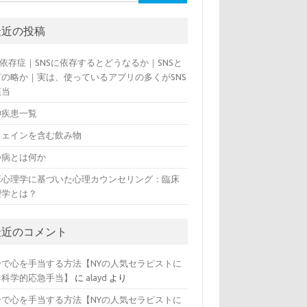
最近の投稿
S依存症｜SNSに依存するとどうなるか｜SNSと
何の略か｜実は、使っているアプリの多くがSNS
該当
神疾患一覧
フェインを含む飲み物
つ病とは何か
床心理学に基づいた心理カウンセリング：臨床
理学とは？
最近のコメント
分で心を手当する方法【NYの人気セラピストに
る科学的応急手当】
に
alayd
より
分で心を手当する方法【NYの人気セラピストに