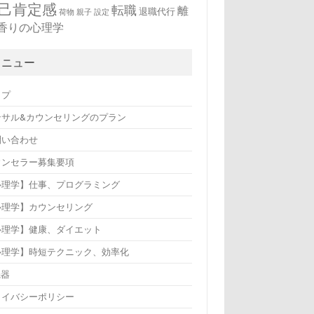
己肯定感
転職
離
退職代行
荷物
親子
設定
香りの心理学
メニュー
ップ
ンサル&カウンセリングのプラン
問い合わせ
ウンセラー募集要項
心理学】仕事、プログラミング
心理学】カウンセリング
心理学】健康、ダイエット
心理学】時短テクニック、効率化
機器
ライバシーポリシー