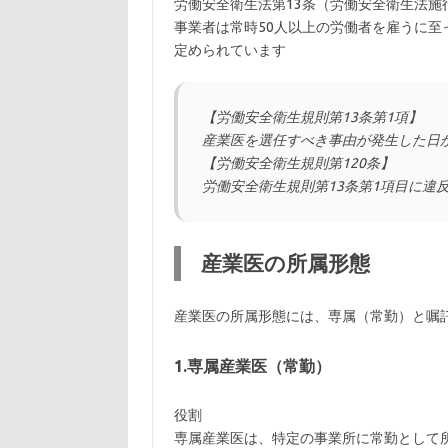
労働安全衛生法第13条（労働安全衛生法施
事業者は常時50人以上の労働者を雇うに至
定められています
【労働安全衛生規則第13条第1項】
産業医を選任すべき事由が発生した日か
【労働安全衛生規則第120条】
労働安全衛生規則第13条第1項目に違
産業医の所属形態
産業医の所属形態には、専属（常勤）と嘱
1.専属産業医（常勤）
役割
専属産業医は、特定の事業所に常勤として