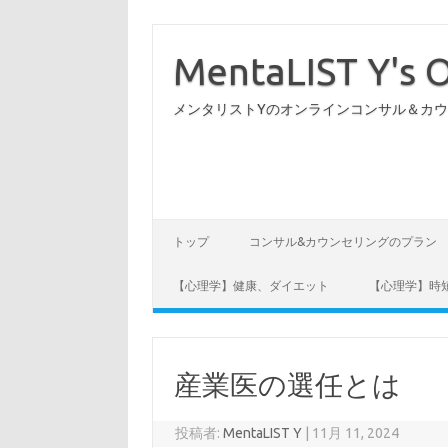
コ
ン
テ
MentaLIST Y's O
ン
ツ
へ
メンタリストYのオンラインコンサル＆カ
ス
キ
ッ
プ
トップ
コンサル&カウンセリングのプラン
【心理学】健康、ダイエット
【心理学】時
産業医の選任とは
投稿者:
MentaLIST Y
|
11月 11, 2024