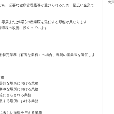
免
でも、必要な健康管理指導が受けられるため、幅広い企業で
、専属または嘱託の産業医を選任する形態が異なります
場環境の改善に役立っています
める特定業務（有害な業務）の場合、専属の産業医を選任しま
業務
く暑熱な場所における業務
く寒冷な場所における業務
射線にさらされる業務
飛散する場所における業務
体に著しい振動を与える業務