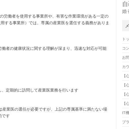
自
婚
以上の労働者を使用する事業所や、有害な作業環境がある一定の
使用する事業所）では、専属の産業医を選任する義務がありま
ト
コ
労働者の健康状況に関する理解が深まり、迅速な対応が可能
お
カ
【
【
し、定期的に訪問して産業医業務を行います
【
【
では産業医の選任が必要ですが、上記の専属基準に満たない場
IT
的です
プ