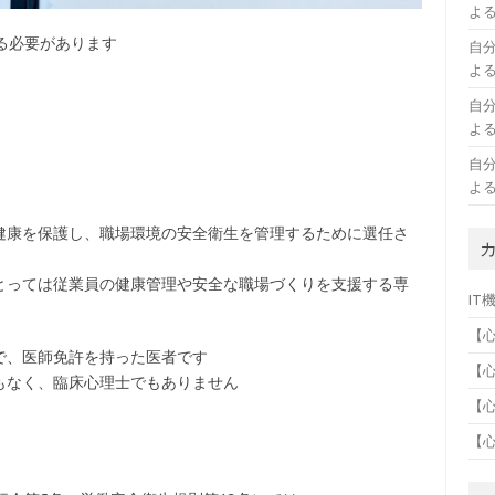
よ
る必要があります
自
よ
自
よ
自
よ
健康を保護し、職場環境の安全衛生を管理するために選任さ
とっては従業員の健康管理や安全な職場づくりを支援する専
IT
【
で、医師免許を持った医者です
【
もなく、臨床心理士でもありません
【
【