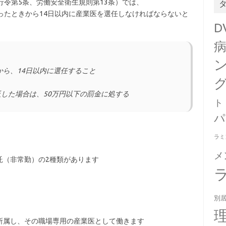
行令第5条、労働安全衛生規則第13条）では、
ったときから14日以内に産業医を選任しなければならないと
D
ら、14日以内に選任すること
反した場合は、50万円以下の罰金に処する
ト
パ
ラミ
メ
託（非常勤）の2種類があります
別
所属し、その職場専用の産業医として働きます