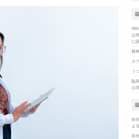
索:
SN
は
に
精
カ
う
臨
心
自
よ
自