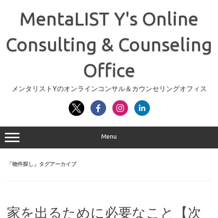
コ
ン
MentaLIST Y's Online
テ
ン
ツ
へ
Consulting & Counseling
ス
キ
ッ
Office
プ
メンタリストYのオンラインコンサル＆カウンセリングオフィス
Menu
「
物件探し
」タグアーカイブ
家を出るために必要なこと【次