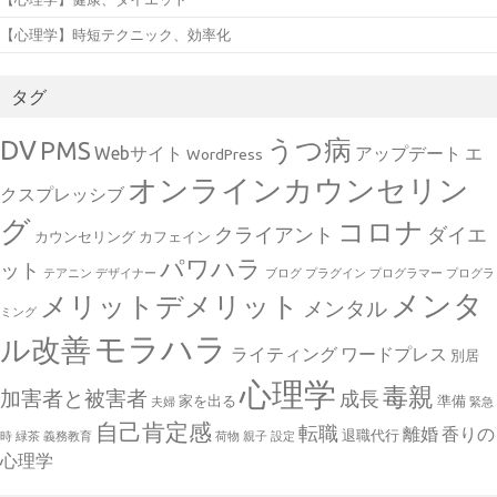
【心理学】時短テクニック、効率化
タグ
DV
うつ病
PMS
Webサイト
アップデート
エ
WordPress
オンラインカウンセリン
クスプレッシブ
グ
コロナ
クライアント
ダイエ
カウンセリング
カフェイン
パワハラ
ット
テアニン
デザイナー
ブログ
プラグイン
プログラマー
プログラ
メンタ
メリットデメリット
メンタル
ミング
モラハラ
ル改善
ライティング
ワードプレス
別居
心理学
毒親
加害者と被害者
成長
家を出る
準備
夫婦
緊急
自己肯定感
転職
離婚
香りの
退職代行
時
緑茶
義務教育
荷物
親子
設定
心理学