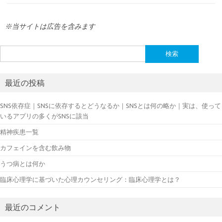
※当サイトは広告を含みます
検
索:
最近の投稿
SNS依存症｜SNSに依存するとどうなるか｜SNSとは何の略か｜実は、使って
いるアプリの多くがSNSに該当
精神疾患一覧
カフェインを含む飲み物
うつ病とは何か
臨床心理学に基づいた心理カウンセリング：臨床心理学とは？
最近のコメント