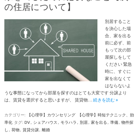
の住居について】
別居すること
を決心した場
合、家を出る
前に必ず、前
もって次の部
屋探しをして
ください 緊急
時に、すぐに
家を出なくて
はならないよ
うな事態になってから部屋を探すのはとても大変です 分譲より
は、賃貸を選択すると思いますが、 賃貸物…
続きを読む »
カテゴリー:
【心理学】カウンセリング
【心理学】時短テクニック、効
率化
タグ:
DV
,
シェアハウス
,
モラハラ
,
別居
,
家を出る
,
準備
,
物件探
し
,
荷物
,
賃貸分譲
,
離婚