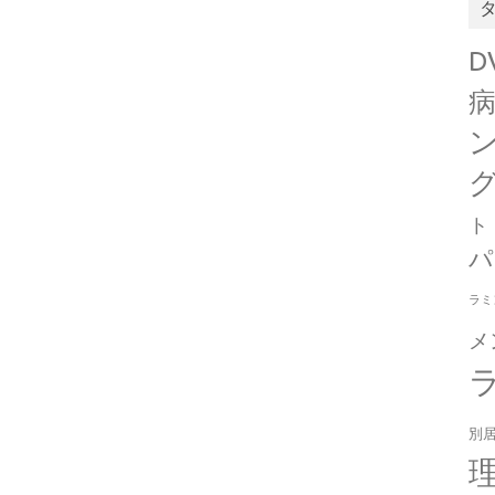
D
ト
パ
ラミ
メ
別