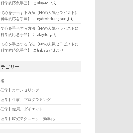
る科学的応急手当】
に
alay4d
より
分で心を手当する方法【NYの人気セラピストに
る科学的応急手当】
に
nydtobdrangpur
より
分で心を手当する方法【NYの人気セラピストに
る科学的応急手当】
に
alay4d
より
分で心を手当する方法【NYの人気セラピストに
る科学的応急手当】
に
link alay4d
より
カテゴリー
機器
心理学】カウンセリング
心理学】仕事、プログラミング
心理学】健康、ダイエット
心理学】時短テクニック、効率化