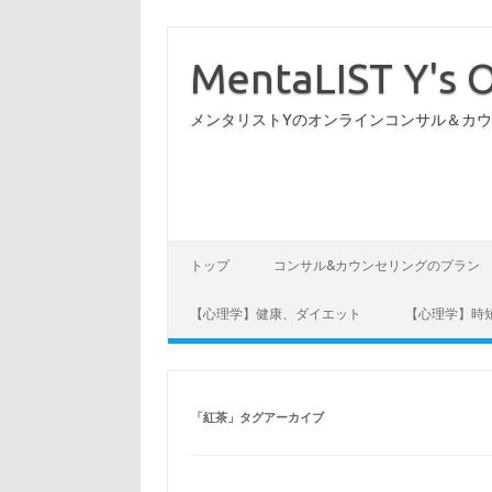
コ
ン
テ
MentaLIST Y's O
ン
ツ
へ
メンタリストYのオンラインコンサル＆カ
ス
キ
ッ
プ
トップ
コンサル&カウンセリングのプラン
【心理学】健康、ダイエット
【心理学】時
「
紅茶
」タグアーカイブ