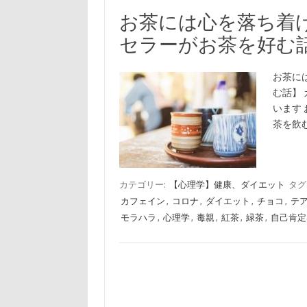
お茶には心を落ち着
セラーがお茶を好む
お茶に
む話】
います
茶を飲
カテゴリー:
【心理学】健康、ダイエット
タグ
カフェイン
,
コロナ
,
ダイエット
,
チョコ
,
テ
モラハラ
,
心理学
,
毒親
,
紅茶
,
緑茶
,
自己肯定