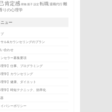
己肯定感
転職
離
退職代行
荷物
親子
設定
香りの心理学
メニュー
ップ
ンサル&カウンセリングのプラン
問い合わせ
ウンセラー募集要項
心理学】仕事、プログラミング
心理学】カウンセリング
心理学】健康、ダイエット
心理学】時短テクニック、効率化
機器
ライバシーポリシー