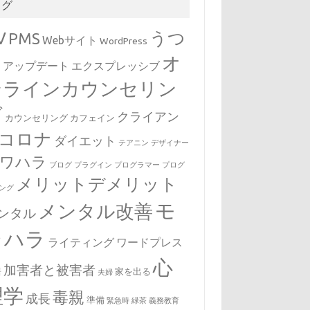
タグ
V
うつ
PMS
Webサイト
WordPress
オ
病
アップデート
エクスプレッシブ
ンラインカウンセリン
グ
クライアン
カウンセリング
カフェイン
コロナ
ダイエット
テアニン
デザイナー
ワハラ
ブログ
プラグイン
プログラマー
プログ
メリットデメリット
ング
モ
メンタル改善
ンタル
ラハラ
ライティング
ワードプレス
心
加害者と被害者
居
家を出る
夫婦
理学
毒親
成長
準備
緊急時
緑茶
義務教育