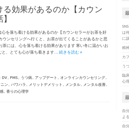
索:
ける効果があるのか【カウン
話】
SN
は心を落ち着ける効果があるのか【カウンセラーがお茶を好
は
に
 カウンセリングへ行くと、お茶が出てくることがあるかと思
 お茶には、心を落ち着ける効果があります 寒い冬に温かいお
精
むと、とても心が落ち着きます…
続きを読む »
カ
う
臨
:
DV
,
PMS
,
うつ病
,
アップデート
,
オンラインカウンセリング
,
心
アニン
,
パワハラ
,
メリットデメリット
,
メンタル
,
メンタル改善
,
感
,
香りの心理学
自
よ
自