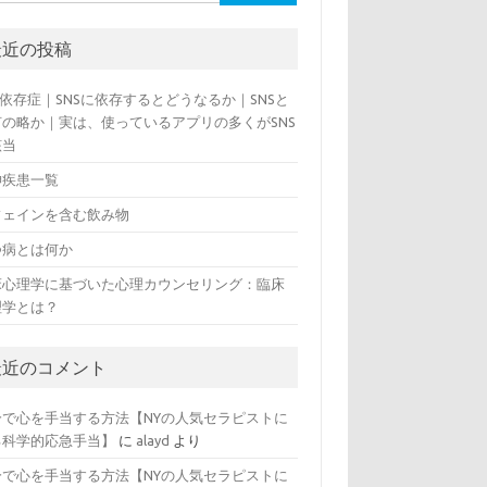
最近の投稿
S依存症｜SNSに依存するとどうなるか｜SNSと
何の略か｜実は、使っているアプリの多くがSNS
該当
神疾患一覧
フェインを含む飲み物
つ病とは何か
床心理学に基づいた心理カウンセリング：臨床
理学とは？
最近のコメント
分で心を手当する方法【NYの人気セラピストに
る科学的応急手当】
に
alayd
より
分で心を手当する方法【NYの人気セラピストに