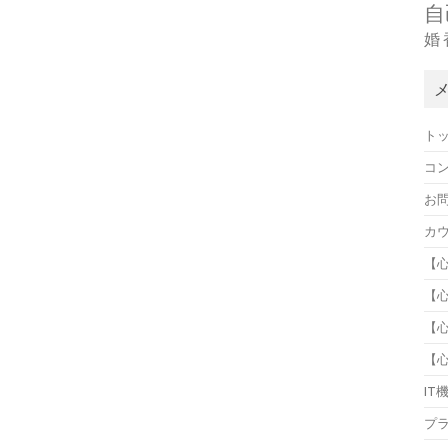
自
婚
ト
コ
お
カ
【
【
【
【
IT
プ