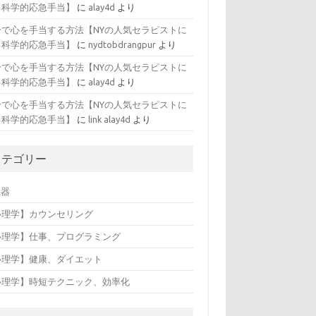
る科学的応急手当】
に
alay4d
より
分で心を手当する方法【NYの人気セラピストに
る科学的応急手当】
に
nydtobdrangpur
より
分で心を手当する方法【NYの人気セラピストに
る科学的応急手当】
に
alay4d
より
分で心を手当する方法【NYの人気セラピストに
る科学的応急手当】
に
link alay4d
より
カテゴリー
機器
心理学】カウンセリング
心理学】仕事、プログラミング
心理学】健康、ダイエット
心理学】時短テクニック、効率化