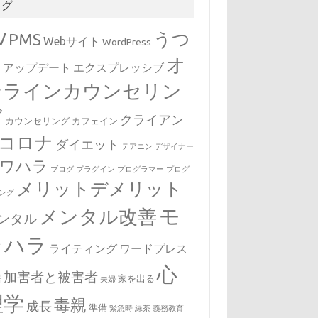
タグ
V
うつ
PMS
Webサイト
WordPress
オ
病
アップデート
エクスプレッシブ
ンラインカウンセリン
グ
クライアン
カウンセリング
カフェイン
コロナ
ダイエット
テアニン
デザイナー
ワハラ
ブログ
プラグイン
プログラマー
プログ
メリットデメリット
ング
モ
メンタル改善
ンタル
ラハラ
ライティング
ワードプレス
心
加害者と被害者
居
家を出る
夫婦
理学
毒親
成長
準備
緊急時
緑茶
義務教育