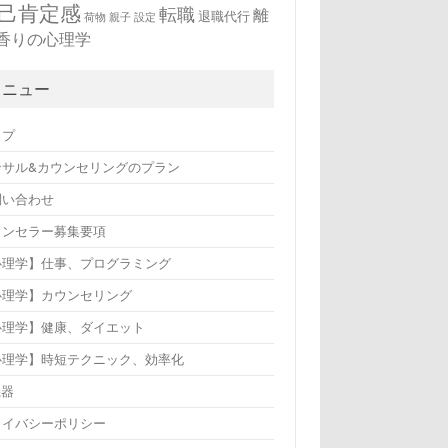
己肯定感
転職
離
退職代行
荷物
親子
設定
香りの心理学
メニュー
ップ
ンサル&カウンセリングのプラン
問い合わせ
ウンセラー募集要項
心理学】仕事、プログラミング
心理学】カウンセリング
心理学】健康、ダイエット
心理学】時短テクニック、効率化
機器
ライバシーポリシー