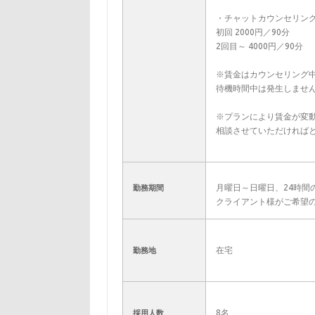
・チャットカウンセリン
初回 2000円／90分
2回目～ 4000円／90分
※賃金はカウンセリング
待機時間中は発生しませ
※プランにより賃金が変
相談させていただければ
月曜日～日曜日、24時間
勤務期間
クライアント様がご希望
在宅
勤務地
8名
採用人数