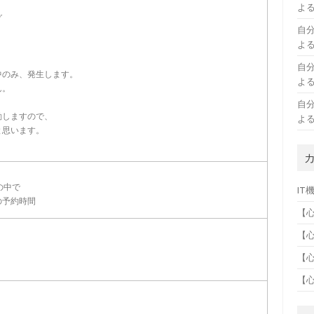
よ
グ
自
よ
自
中のみ、発生します。
よ
ん。
自
動しますので、
よ
と思います。
の中で
IT
の予約時間
【
【
【
【