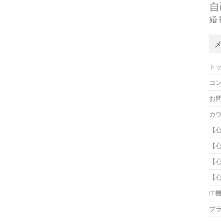
自
婚
ト
コ
お
カ
【
【
【
【
IT
プ