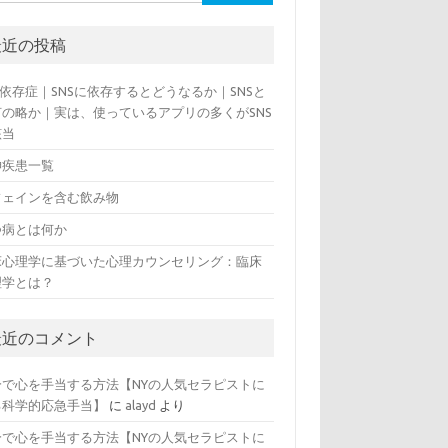
最近の投稿
S依存症｜SNSに依存するとどうなるか｜SNSと
何の略か｜実は、使っているアプリの多くがSNS
該当
神疾患一覧
フェインを含む飲み物
つ病とは何か
床心理学に基づいた心理カウンセリング：臨床
理学とは？
最近のコメント
分で心を手当する方法【NYの人気セラピストに
る科学的応急手当】
に
alayd
より
分で心を手当する方法【NYの人気セラピストに