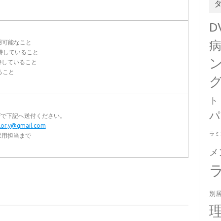
D
用可能なこと
所持していること
持していること
ること
ト
パ
Fで下記へ送付ください。
elor.y@gmail.com
ラミ
採用担当まで
メ
別