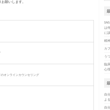
索:
りお願いします。
SN
は
に
精
カ
グ
う
臨
心
てのオンラインカウンセリング
自
よ
自