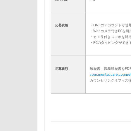
・LINEのアカウントが使
応募資格
・Webカメラ付きPCを
・カメラ付きスマホを所
・PCのタイピングができ
履歴書、職務経歴書をPD
応募書類
your.mental.care.couns
カウンセリングオフィス