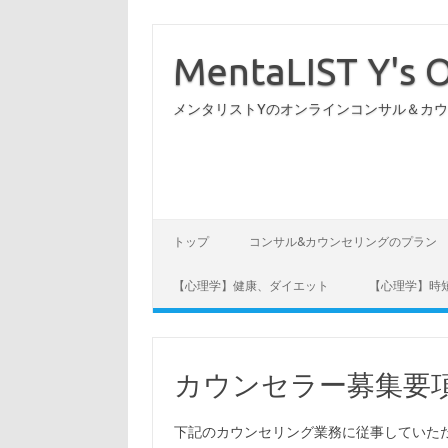
コ
ン
テ
MentaLIST Y's O
ン
ツ
へ
メンタリストYのオンラインコンサル＆カ
ス
キ
ッ
プ
トップ
コンサル&カウンセリングのプラン
【心理学】健康、ダイエット
【心理学】時
カウンセラー募集要
下記のカウンセリング業務に従事していた