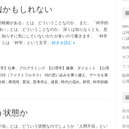
索:
嘘かもしれない
的根拠がある」とは、どういうことなのか、 また、 「科学的
SN
無い」とは、どういうことなのか、 深くは知らなくとも、意
は
く知らずに気にしていないかたが多いので書きます。 「科学
に
」とは 「科学」という文字…
続きを読む »
精
カ
う
理学】仕事、プログラミング
【心理学】健康、ダイエット
【心理
LNESS（ファクトフルネス） 10の思い込みを乗り越え、データを基
臨
心
分析
,
再現性
,
変化
,
思考停止
,
成長
,
時代の流れ
,
研究
,
科学的根
う状態か
自
よ
不信」とは、どういう状態なのでしょうか 「人間不信」とい
自