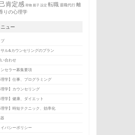
己肯定感
転職
離
退職代行
荷物
親子
設定
香りの心理学
メニュー
ップ
ンサル&カウンセリングのプラン
問い合わせ
ウンセラー募集要項
心理学】仕事、プログラミング
心理学】カウンセリング
心理学】健康、ダイエット
心理学】時短テクニック、効率化
機器
ライバシーポリシー