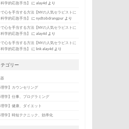
る科学的応急手当】
に
alay4d
より
分で心を手当する方法【NYの人気セラピストに
る科学的応急手当】
に
nydtobdrangpur
より
分で心を手当する方法【NYの人気セラピストに
る科学的応急手当】
に
alay4d
より
分で心を手当する方法【NYの人気セラピストに
る科学的応急手当】
に
link alay4d
より
カテゴリー
機器
心理学】カウンセリング
心理学】仕事、プログラミング
心理学】健康、ダイエット
心理学】時短テクニック、効率化