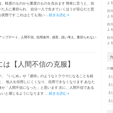
よ
は、軽度のものから重度のものを含みます 簡単に言うと、信
いた人に裏切られ、 自分一人で生きていくほうが安心だと思
自
る状態です これはとても浅い…
続きを読む »
よ
自
よ
アップデート
,
人間不信
,
信用条件
,
成長
,
浅い考え
,
裏切られない
自
よ
には【人間不信の克服】
IT
が、『いじめ』や『虐待』のようなトラウマになることを経
【
と、 他人を信用しにくくなり、信用できなくなります あなた
【
身が「人間不信になった」と思います 次に、人間不信である
【
らいと感じるようになります …
続きを読む »
【