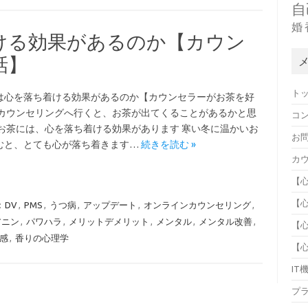
自
婚
ける効果があるのか【カウン
話】
ト
は心を落ち着ける効果があるのか【カウンセラーがお茶を好
 カウンセリングへ行くと、お茶が出てくることがあるかと思
コ
 お茶には、心を落ち着ける効果があります 寒い冬に温かいお
お
むと、とても心が落ち着きます…
続きを読む »
カ
【
【
:
DV
,
PMS
,
うつ病
,
アップデート
,
オンラインカウンセリング
,
アニン
,
パワハラ
,
メリットデメリット
,
メンタル
,
メンタル改善
,
【
感
,
香りの心理学
【
IT
プ