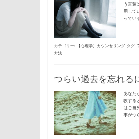
う言葉
用して
ってい
カテゴリー:
【心理学】カウンセリング
タグ:
方法
つらい過去を忘れる
あなた
験する
はご自
事がつ