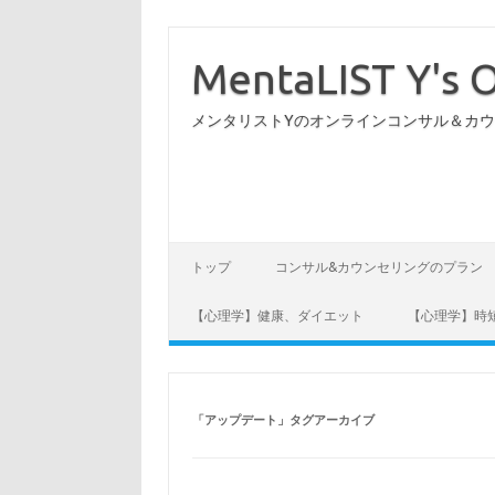
コ
ン
テ
MentaLIST Y's O
ン
ツ
へ
メンタリストYのオンラインコンサル＆カ
ス
キ
ッ
プ
トップ
コンサル&カウンセリングのプラン
【心理学】健康、ダイエット
【心理学】時
「
アップデート
」タグアーカイブ