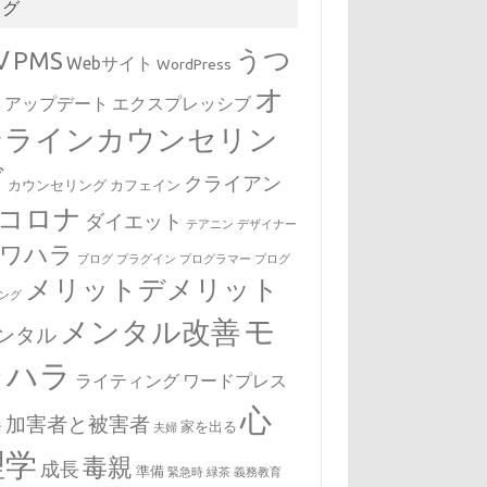
タグ
V
うつ
PMS
Webサイト
WordPress
オ
病
アップデート
エクスプレッシブ
ンラインカウンセリン
グ
クライアン
カウンセリング
カフェイン
コロナ
ダイエット
テアニン
デザイナー
ワハラ
ブログ
プラグイン
プログラマー
プログ
メリットデメリット
ング
モ
メンタル改善
ンタル
ラハラ
ライティング
ワードプレス
心
加害者と被害者
居
家を出る
夫婦
理学
毒親
成長
準備
緊急時
緑茶
義務教育