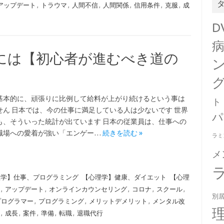
アップデート
,
トラウマ
,
人間不信
,
人間関係
,
信用条件
,
克服
,
成
D
には【初心者が進むべき道の
基本的に、頑張りに比例して給料が上がり続けるという事は
ト
せん 日本では、今の仕事に満足している人は少ないです 世界
パ
も、そういった統計が出ています 日本の従業員は、仕事への
職場への愛着が強い「エンゲー…
続きを読む »
ラミ
メ
理学】仕事、プログラミング
【心理学】健康、ダイエット
【心理
,
アップデート
,
オンラインカウンセリング
,
コロナ
,
スクール
,
別
プログラマー
,
プログラミング
,
メリットデメリット
,
メンタル改
,
成長
,
案件
,
準備
,
転職
,
退職代行