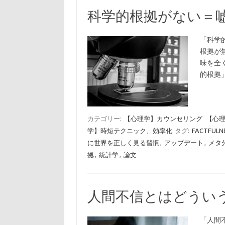
科学的根拠がない＝
「科学
根拠が
味を全
的根拠
カテゴリー:
【心理学】カウンセリング
【心
学】時短テクニック、効率化
タグ:
FACTFU
に世界を正しく見る習慣
,
アップデート
,
メタ
拠
,
統計学
,
論文
人間不信とはどうい
「人間