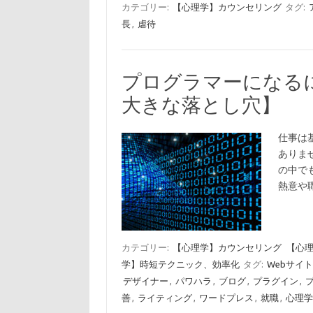
カテゴリー:
【心理学】カウンセリング
タグ:
長
,
虐待
プログラマーになる
大きな落とし穴】
仕事は
ありま
の中で
熱意や
カテゴリー:
【心理学】カウンセリング
【心
学】時短テクニック、効率化
タグ:
Webサイト
デザイナー
,
パワハラ
,
ブログ
,
プラグイン
,
善
,
ライティング
,
ワードプレス
,
就職
,
心理学