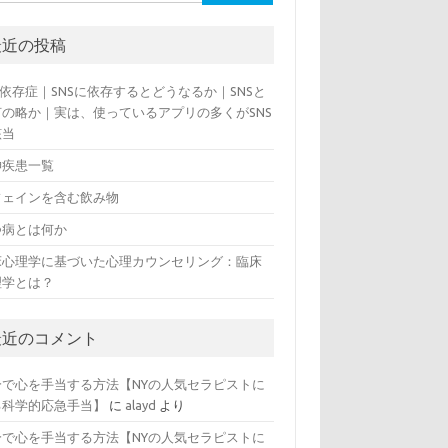
最近の投稿
S依存症｜SNSに依存するとどうなるか｜SNSと
何の略か｜実は、使っているアプリの多くがSNS
該当
神疾患一覧
フェインを含む飲み物
つ病とは何か
床心理学に基づいた心理カウンセリング：臨床
理学とは？
最近のコメント
分で心を手当する方法【NYの人気セラピストに
る科学的応急手当】
に
alayd
より
分で心を手当する方法【NYの人気セラピストに