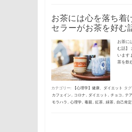
お茶には心を落ち着
セラーがお茶を好む
お茶に
む話】
います
茶を飲
カテゴリー:
【心理学】健康、ダイエット
タグ
カフェイン
,
コロナ
,
ダイエット
,
チョコ
,
テ
モラハラ
,
心理学
,
毒親
,
紅茶
,
緑茶
,
自己肯定